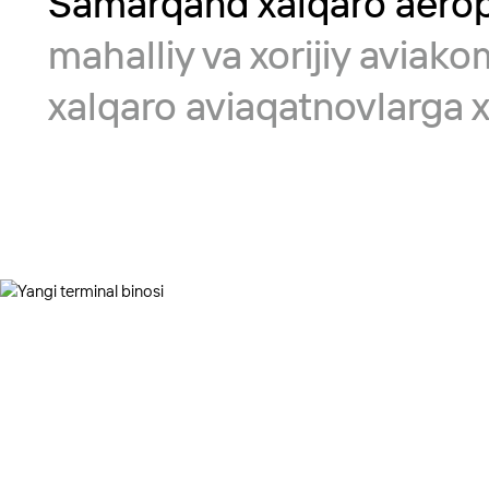
Samarqand xalqaro aeropo
mahalliy va xorijiy aviak
xalqaro aviaqatnovlarga x