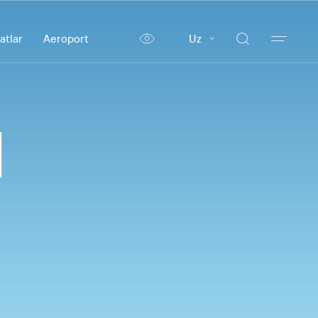
atlar
Aeroport
Uz
d