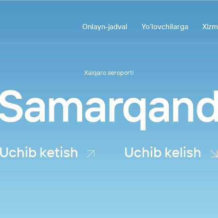
Onlayn-jadval
Yo'lovchilarga
Xizm
Xalqaro aeroporti
Samarqan
Uchib ketish
Uchib kelish