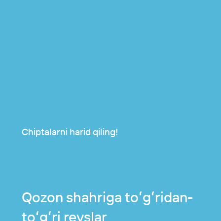
Chiptalarni harid qiling!
Qozon shahriga toʻgʻridan-
Kafe va
Duty Free
toʻgʻri reyslar
restoranlar