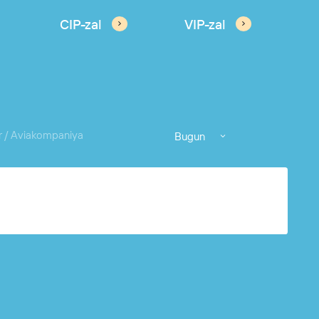
CIP-zal
VIP-zal
r / Aviakompaniya
Bugun