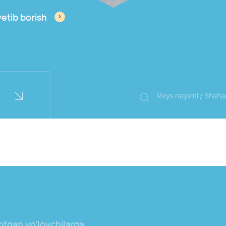
etib borish
h
Reys raqami / Shaha
otgan yo'lovchilarga