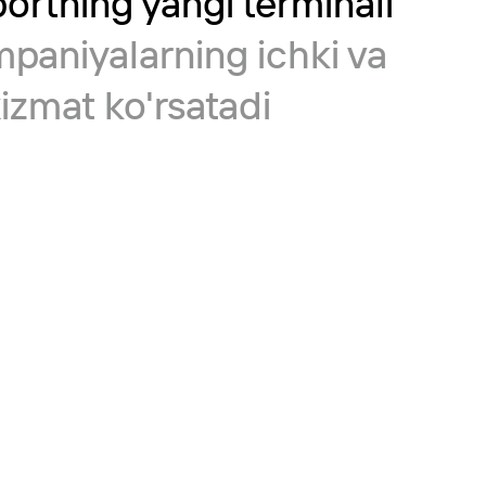
rtning yangi terminali
ompaniyalarning ichki va
izmat ko'rsatadi