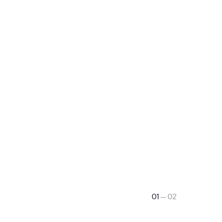
01
01
— 02
— 02