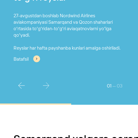
Batafsil
Batafsil
27-avgustdan boshlab Nordwind Airlines
aviakompaniyasi Samarqand va Qozon shaharlari
oʻrtasida toʻgʻridan-toʻgʻri aviaqatnovlarni yoʻlga
qoʻyadi.
Batafsil
Reyslar har hafta payshanba kunlari amalga oshiriladi.
Batafsil
Batafsil
01
— 03