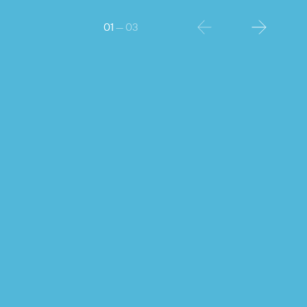
01
— 03
uk
Taksi