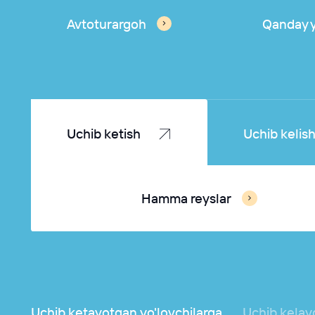
Avtoturargoh
Qanday y
Uchib ketish
Uchib kelis
Hamma reyslar
Uchib ketayotgan yo'lovchilarga
Uchib kelay