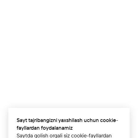
E-mail
Murojat matn
Men shartlarni qabul qilaman
Maxfiylik siyosati
Sayt tajribangizni yaxshilash uchun cookie-
fayllardan foydalanamiz
Saytda qolish orqali siz cookie-fayllardan