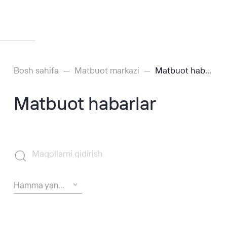
Bosh sahifa
Matbuot markazi
Matbuot habarlar
Matbuot habarlar
Maqollarni qidirish
Hamma yangiliklar