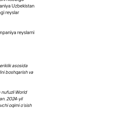
paniya Uzbekistan
gi reyslar
mpaniya reyslarni
riklik asosida
ini boshqarish va
 nufuzli World
an. 2024-yil
vchi oqimi o‘sish