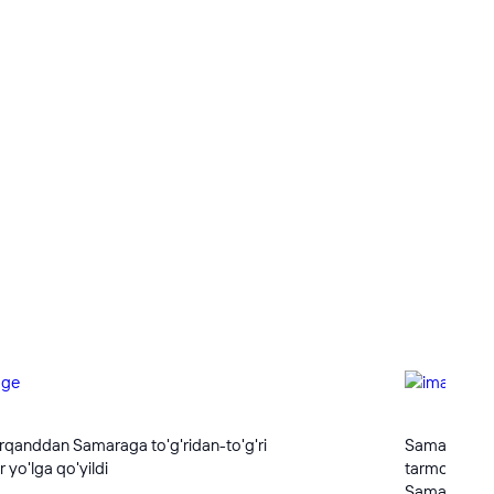
qanddan Samaraga to'g'ridan-to'g'ri
Samarqand x
r yo'lga qo'yildi
tarmog‘ini 
Samarqand –