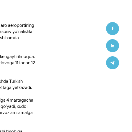
aro aeroportining
sosiy yo‘nalishlar
rish hamda
 kengaytirilmoqda:
ovoga 11 tadan 12
ishda Turkish
3 taga yetkazadi.
asiga 4 martagacha
 qo‘yadi, xuddi
arvozlarni amalga
shi hisobiga