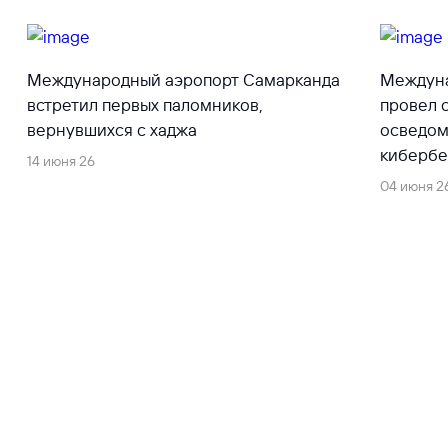
Международный аэропорт Самарканда
Междуна
встретил первых паломников,
провел 
вернувшихся с хаджа
осведом
кибербе
14 июня 26
компан
04 июня 2