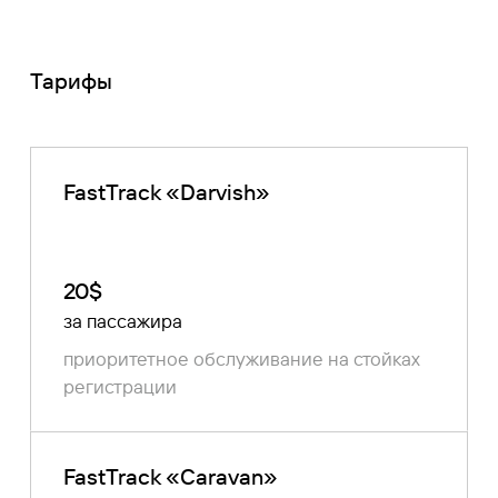
Тарифы
FastTrack «Darvish»
20$
за пассажира
приоритетное обслуживание на стойках
регистрации
FastTrack «Сaravan»