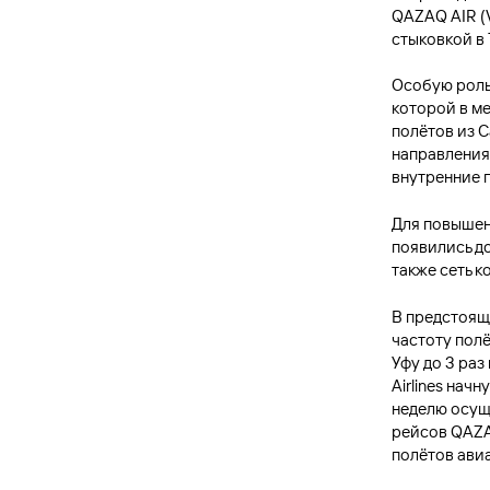
QAZAQ AIR (
стыковкой в 
Особую роль
которой в м
полётов из 
направления
внутренние п
Для повышен
появились до
также сеть к
В предстоящ
частоту полё
Уфу до 3 раз
Airlines нач
неделю осущ
рейсов QAZA
полётов авиа