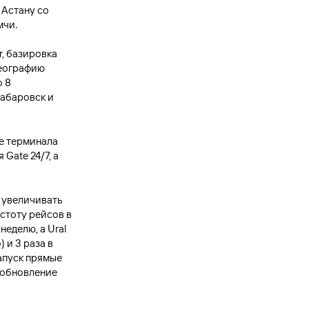
 Астану со
мчи.
, базировка
географию
о 8
Хабаровск и
е терминала
Gate 24/7, а
 увеличивать
астоту рейсов в
неделю, а Ural
 и 3 раза в
апуск прямые
зобновление