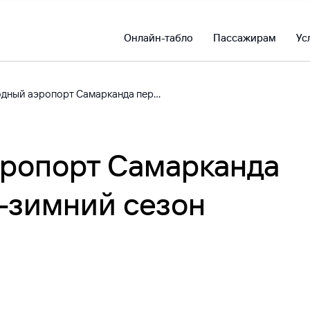
Онлайн-табло
Пассажирам
Ус
Международный аэропорт Самарканда перешёл на осенне-зимний сезон
ропорт Самарканда
-зимний сезон