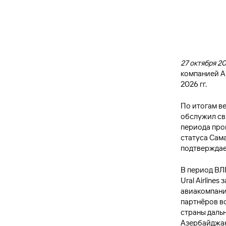
27 октября 20
компанией A
2026 гг.
По итогам в
обслужил св
периода про
статуса Сам
подтверждае
В период ВЛ
Ural Airline
авиакомпания
партнёров в
страны даль
Азербайджана