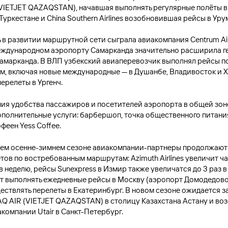
VIETJET QAZAQSTAN), начавшая выполнять регулярные полёты в
Туркестане и China Southern Airlines возобновившая рейсы в Уру
 в развитии маршрутной сети сыграла авиакомпания Centrum Air
еждународном аэропорту Самарканда значительно расширила 
Самарканда. В ВЛП узбекский авиаперевозчик выполнял рейсы п
м, включая новые международные — в Душанбе, Владивосток и 
ерелеты в Ургенч.
ия удобства пассажиров и посетителей аэропорта в общей зон
полнительные услуги: барбершоп, точка общественного питания 
офеен Yess Coffee.
ем осенне-зимнем сезоне авиакомпании-партнеры продолжают
тов по востребованным маршрутам: Azimuth Airlines увеличит ч
 в неделю, рейсы Sunexpress в Измир также увеличатся до 3 раз в 
нут выполнять ежедневные рейсы в Москву (аэропорт Домодедово)
ествлять перелеты в Екатеринбург. В новом сезоне ожидается з
Q AIR (VIETJET QAZAQSTAN) в столицу Казахстана Астану и во
компании Utair в Санкт-Петербург.