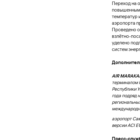
Переход на 
повышенными
температур 
аэропорта п
Проведено о
взлётно-пос
уделено под
систем энер
Дополнител
AIR
MARAKA
терминалом М
Республики У
года подряд 
региональных
международно
аэропорт Сам
версии ACI 
Пресс
-
служ