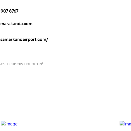
7 907 8767
rmarakanda.com
//samarkandairport.com/
ся к списку новостей