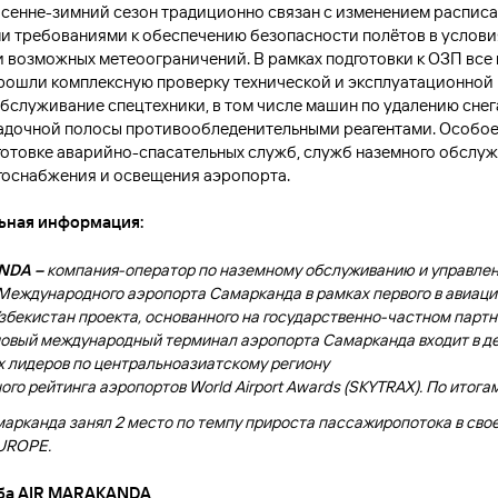
осенне-зимний сезон традиционно связан с изменением расписа
 требованиями к обеспечению безопасности полётов в услов
и возможных метеоограничений. В рамках подготовки к ОЗП все
рошли комплексную проверку технической и эксплуатационной 
бслуживание спецтехники, в том числе машин по удалению снег
адочной полосы противообледенительными реагентами. Особо
готовке аварийно-спасательных служб, служб наземного обслуж
госнабжения и освещения аэропорта.
ьная информация:
NDA
–
компания-оператор по наземному обслуживанию и управле
еждународного аэропорта Самарканда в рамках первого в авиац
збекистан проекта, основанного на государственно-частном партн
новый международный терминал аэропорта Самарканда входит в д
 лидеров по центральноазиатскому региону
го рейтинга аэропортов World Airport Awards (SKYTRAX)
.
По итогам
арканда занял 2 место по темпу прироста пассажиропотока в свое
EUROPE.
ба
AIR MARAKANDA