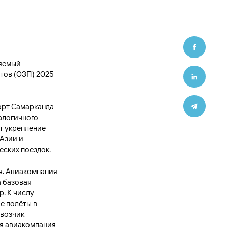
ляемый
ётов (ОЗП) 2025–
орт Самарканда
алогичного
т укрепление
 Азии и
еских поездок.
я. Авиакомпания
а базовая
р. К числу
е полёты в
евозчик
ая авиакомпания