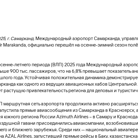
25, г. Самарканд.
Международный аэропорт Самарканда, управ
ir Marakanda, официально перешёл на осенне-зимний сезон пол
есенне-летнего периода (ВЛП) 2025 года Международный аэроп
ыше 900 тыс. пассажиров, что на 6,8% превышает показатель ан
шлого года. Устойчивая положительная динамика демонстрируе
арканда как одного из ведущих авиационных хабов Центральной
т растущую привлекательность региона для деловых и туристич
П маршрутная сеть аэропорта продолжила активно расширятьс
s запустила прямые авиасообщения из Самарканда в Красноярск, 
 южного региона России Azimuth Airlines – в Самару и Краснода
оздушной гавани присоединились авиакомпании, возобновивши
него и ближнего зарубежья. Среди них — национальный авиапер
 AZAL Airlines, запустивший прямые рейсы в Баку, казахстанск