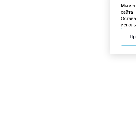
Мы исп
сайта
Остава
исполь
Пр
Онлайн-табло
+9
Пассажирам
Как добраться
к
с
Услуги
Аэропорт