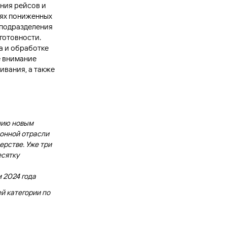
ния рейсов и
иях пониженных
 подразделения
готовности.
а и обработке
е внимание
ивания, а также
нию новым
ионной отрасли
ерстве. Уже три
есятку
 2024 года
й категории по