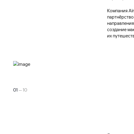
Компания Ai
партнёрство
направления
создание ма
их путешест
01
— 10