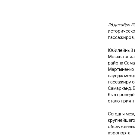
26 декабря 2
историческо
пассажиров, 
Юбилейный п
Москва авиа
района Сама
Мартыненко 
лаундж межд
пассажиру с
Самарканд. 
был проведё
стало прият
Сегодня меж
крупнейшего
обслуженных
аэропорта.