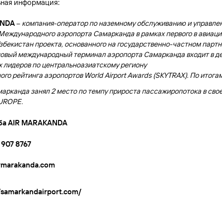
ная информация:
ANDA
–
компания-оператор по наземному обслуживанию и управле
еждународного аэропорта Самарканда в рамках первого в авиац
збекистан проекта, основанного на государственно-частном партн
новый международный терминал аэропорта Самарканда входит в д
 лидеров по центральноазиатскому региону
го рейтинга аэропортов World Airport Awards (SKYTRAX)
. По итога
арканда занял 2 место по темпу прироста пассажиропотока в свое
EUROPE.
ба AIR MARAKANDA
7 907 8767
rmarakanda.com
//samarkandairport.com/