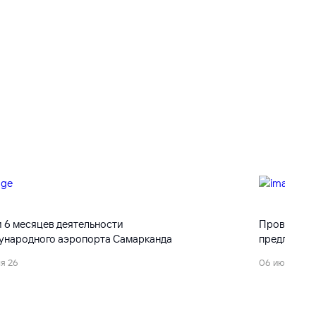
 6 месяцев деятельности
Проводится
ународного аэропорта Самарканда
предложени
я 26
06 июля 26