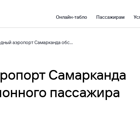
Онлайн-табло
Пассажирам
Ус
Международный аэропорт Самарканда обслужил 1,5-миллионного пассажира
ропорт Самарканда
ионного пассажира