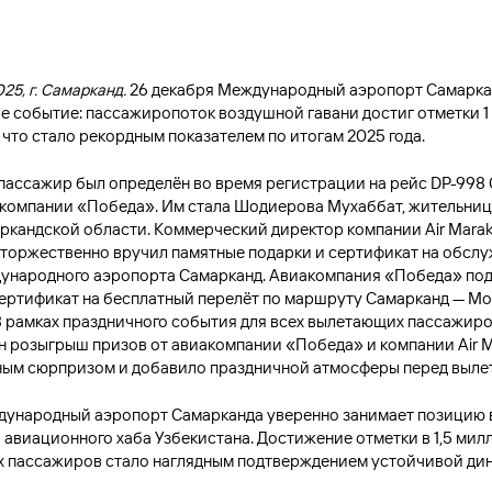
025, г. Самарканд.
26 декабря Международный аэропорт Самарка
е событие: пассажиропоток воздушной гавани достиг отметки 
что стало рекордным показателем по итогам 2025 года.
ассажир был определён во время регистрации на рейс DP-998
компании «Победа». Им стала Шодиерова Мухаббат, жительниц
ркандской области. Коммерческий директор компании Air Mara
торжественно вручил памятные подарки и сертификат на обслу
ународного аэропорта Самарканд. Авиакомпания «Победа» по
ертификат на бесплатный перелёт по маршруту Самарканд — Мо
В рамках праздничного события для всех вылетающих пассажиро
н розыгрыш призов от авиакомпании «Победа» и компании Air M
ным сюрпризом и добавило праздничной атмосферы перед выле
дународный аэропорт Самарканда уверенно занимает позицию 
 авиационного хаба Узбекистана. Достижение отметки в 1,5 мил
 пассажиров стало наглядным подтверждением устойчивой ди