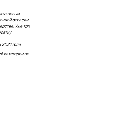
нию новым
ионной отрасли
ерстве. Уже три
есятку
м 2024 года
й категории по