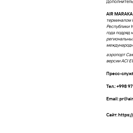
Дополнитель
AIR MARAK
терминалом М
Республики У
года подряд 
региональных
международно
аэропорт Сам
версии ACI 
Пресс-служ
Тел.: +998 9
Email:
pr@ai
Сайт:
https: