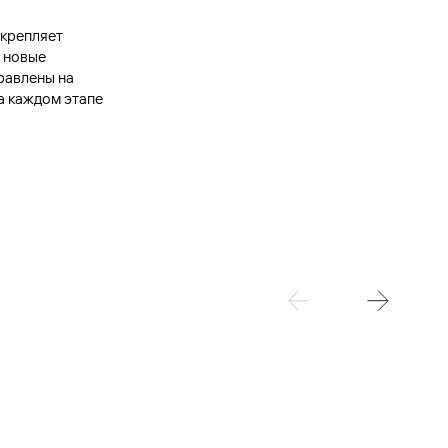
укрепляет
 новые
равлены на
а каждом этапе