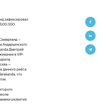
нд зафиксировал
1 500 000
 Самарканд —
а Акдарьинского
kanda Дмитрий
живание в VIP-
дарила
сква —
в данного рейса
arakanda, что
том.
второго
лиона
намики развития